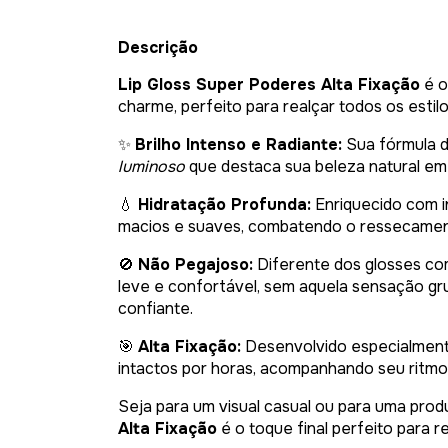
Descrição
Lip Gloss Super Poderes Alta Fixação
é o
charme, perfeito para realçar todos os estil
✨
Brilho Intenso e Radiante:
Sua fórmula 
luminoso
que destaca sua beleza natural em
💧
Hidratação Profunda:
Enriquecido com i
macios e suaves, combatendo o ressecament
🚫
Não Pegajoso:
Diferente dos glosses co
leve e confortável, sem aquela sensação gru
confiante.
🎯
Alta Fixação:
Desenvolvido especialmente
intactos por horas, acompanhando seu ritmo 
Seja para um visual casual ou para uma pro
Alta Fixação
é o toque final perfeito para r