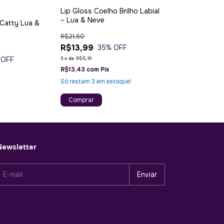
Lip Gloss Coelho Brilho Labial
– Lua & Neve
 Catty Lua &
R$21,50
R$13,99
35
% OFF
3
x
de
R$5,19
 OFF
R$13,43
com
Pix
Só restam
3
em estoque!
Comprar
Newsletter