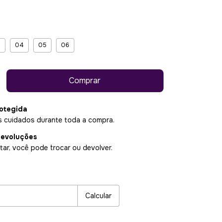
3
04
05
06
otegida
 cuidados durante toda a compra.
devoluções
ar, você pode trocar ou devolver.
P:
Alterar CEP
Calcular