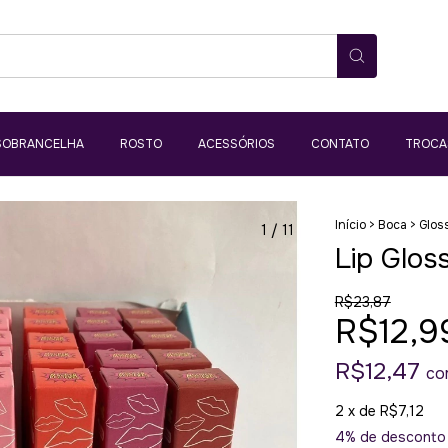
SOBRANCELHA
ROSTO
ACESSÓRIOS
CONTATO
TROCA
Início
>
Boca
>
Gloss
1
/
11
Lip Glos
R$23,87
R$12,9
R$12,47
co
2
x de
R$7,12
4% de desconto