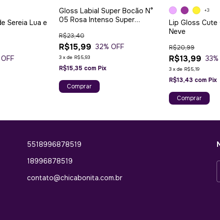
Gloss Labial Super Bocão N°
+3
05 Rosa Intenso Super
de Sereia Lua e
Lip Gloss Cute
Poderes
Neve
R$23,40
R$15,99
32
% OFF
R$20,99
R$13,99
3
x
de
R$5,93
 OFF
33
%
R$15,35
com
Pix
3
x
de
R$5,19
R$13,43
com
Pix
Comprar
5518996878519
18996878519
contato@chicabonita.com.br