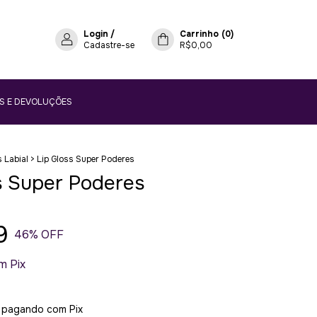
Login
/
Carrinho
(
0
)
Cadastre-se
R$0,00
S E DEVOLUÇÕES
 Labial
>
Lip Gloss Super Poderes
s Super Poderes
9
46
% OFF
m
Pix
pagando com Pix