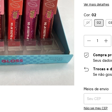
Ver mais detalhes
Cor:
02
01
02
0
Compra pr
Seus dados
Trocas e 
Se não gost
Entregas para o CE
Meios de envio
Não sei meu CEP