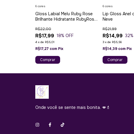
6 cores
6 cores
Gloss Labial Melu Ruby Rose
Lip Gloss Anel 
Brilhante Hidratante RubyRose
Neve
Com Cheiro e Sabor
R$22,00
R$21,99
R$17,99
R$14,99
18
% OFF
32
%
4
x
de
R$5,01
3
x
de
R$5,56
R$17,27
com
Pix
R$14,39
com
Pix
Comprar
Comprar
Onde você se sente mais bonita. 💋💄