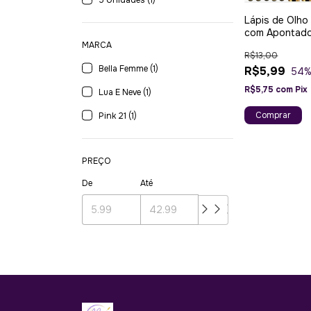
5 Unidades (1)
Lápis de Olho
com Apontad
Oncinha Bella
MARCA
R$13,00
Bella Femme (1)
R$5,99
54
%
R$5,75
com
Pix
Lua E Neve (1)
Pink 21 (1)
PREÇO
De
Até