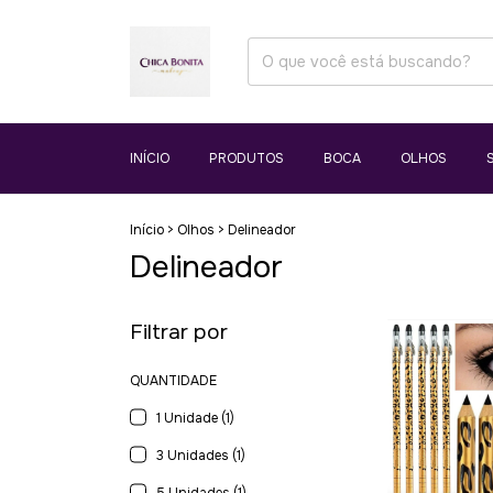
INÍCIO
PRODUTOS
BOCA
OLHOS
Início
>
Olhos
>
Delineador
Delineador
Filtrar por
QUANTIDADE
1 Unidade (1)
3 Unidades (1)