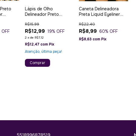
 Preto
Lápis de Olho
Caneta Delineadora
or
Delineador Preto
Preta Liquid Eyeliner
 Femme
Intenso Longa Duração
Lua & Neve Prova
R$15,99
R$22,40
A Prova D'Água Pink 21
d'agua
R$12,99
R$8,99
 OFF
19
% OFF
60
% OFF
2
x
de
R$7,12
R$8,63
com
Pix
R$12,47
com
Pix
Atenção, última peça!
Comprar
5518996878519